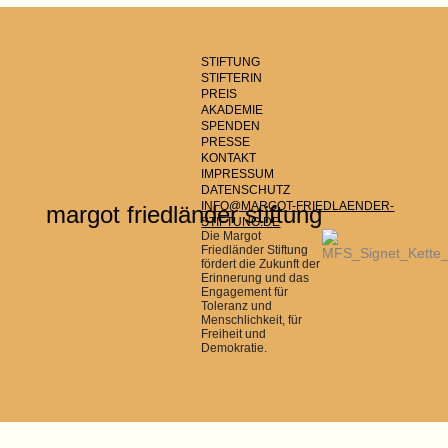
STIFTUNG
STIFTERIN
PREIS
AKADEMIE
SPENDEN
PRESSE
KONTAKT
IMPRESSUM
DATENSCHUTZ
INFO@MARGOT-FRIEDLAENDER-
margot friedländer stiftung
STIFTUNG.DE
Die Margot
Friedländer Stiftung
fördert die Zukunft der
Erinnerung und das
Engagement für
Toleranz und
Menschlichkeit, für
Freiheit und
Demokratie.