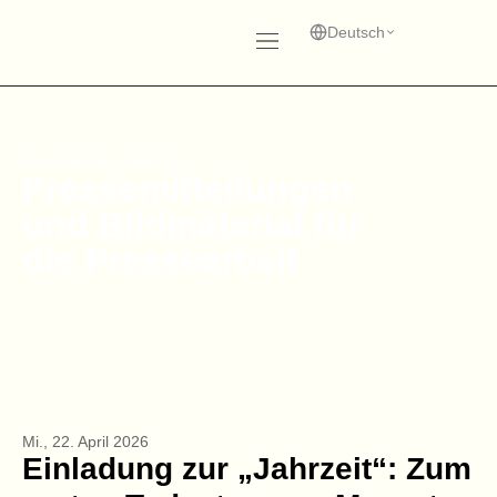
Zum
Inhalt
Deutsch
springen
PRESSEMATERIALIEN
Pressemitteilungen
und Bildmaterial für
die Pressearbeit
Mi., 22. April 2026
Einladung zur „Jahrzeit“: Zum