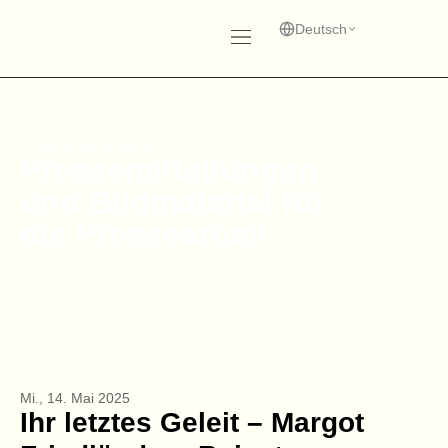
Zum
Inhalt
Deutsch
springen
PRESSEMATERIALIEN
Pressemitteilungen
und Bildmaterial für
die Pressearbeit
Mi., 14. Mai 2025
Ihr letztes Geleit – Margot