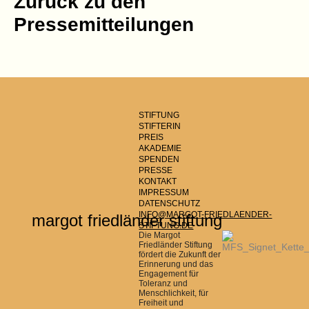
Zurück zu den
Pressemitteilungen
STIFTUNG
STIFTERIN
PREIS
AKADEMIE
SPENDEN
PRESSE
KONTAKT
IMPRESSUM
DATENSCHUTZ
INFO@MARGOT-FRIEDLAENDER-
margot friedländer stiftung
STIFTUNG.DE
Die Margot
Friedländer Stiftung
fördert die Zukunft der
Erinnerung und das
Engagement für
Toleranz und
Menschlichkeit, für
Freiheit und