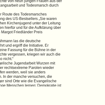
ichte von neun jungen Frauen aus der
Zwangsarbeit und Todesmarsch durch
der Route des Todesmarsches
zung des US-Bestsellers „Sie waren
hen Kirchenjugend unter der Leitung
 hierfür und für die Aufklärung über
Margot Friedländer Preis
hmann las die deutsche
 und ergriff die Initiative. Er
eine Fassung für die Bühne in der
hte vergessen, kriegen wir auch die
 nicht.“
elische Jugendarbeit Wurzen mit
 der rechtsextreme Parolen wieder
fen werden, weil sie anders
. In der manche versuchen, die
ger sind Orte wie die Evangelische
nge Menschen lernen: Demokratie ist
 sie erfahren: Wir können etwas
t kein Staub im Archiv – sie ist eine
dass die Arbeit von Fabian Hansbach