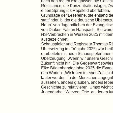
nach den realen Ereignissen die Gesch
Résistance, die Konzentrationslager, 
einen Sprung ins Rapsfeld überlebten.
Grundlage der Lesereihe, die entlang 
stattfindet, bildet die deutsche Überset
Neun“ von Jugendlichen der Evangelisc
von Diakon Fabian Hanspach. Sie wurden
NS-Verbrechen in Wurzen 2025 mit dem 
ausgezeichnet.
Schauspieler und Regisseur Thomas Rü
Übersetzung im Frühjahr 2025, war berührt
erarbeitete mit neun Schauspielerinnen 
Überzeugung: „Wenn wir unsere Geschic
Zukunft nicht hin. Die Gegenwart sowieso
Elke Büdenbender lobte 2025 die Evang
den Worten: „Wir leben in einer Zeit, in
lauter werden. In der Menschen angegrif
aussehen, anders glauben, anders leben
Geschichte zu relativieren. Umso wichti
Jugendarbeit Wurzen. Orte, an denen ju
nicht selbstverständlich. Orte, an denen
bewegen. Orte, die zeigen: Geschichte is
Verantwortung im Heute.“
Die Lesereihe „Sie waren Neun“ zeigt, 