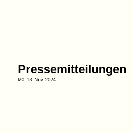
Zum
Inhalt
Sti
springen
Pressemitteilungen
M0, 13. Nov. 2024