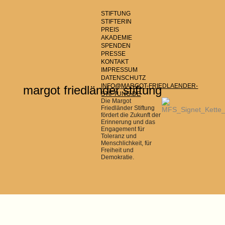
STIFTUNG
STIFTERIN
PREIS
AKADEMIE
SPENDEN
PRESSE
KONTAKT
IMPRESSUM
DATENSCHUTZ
INFO@MARGOT-FRIEDLAENDER-
margot friedländer stiftung
STIFTUNG.DE
Die Margot
Friedländer Stiftung
fördert die Zukunft der
Erinnerung und das
Engagement für
Toleranz und
Menschlichkeit, für
Freiheit und
Demokratie.