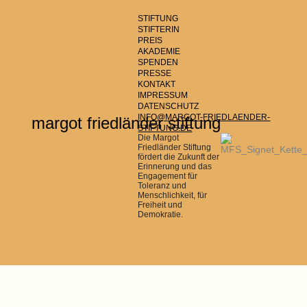
STIFTUNG
STIFTERIN
PREIS
AKADEMIE
SPENDEN
PRESSE
KONTAKT
IMPRESSUM
DATENSCHUTZ
INFO@MARGOT-FRIEDLAENDER-
margot friedländer stiftung
STIFTUNG.DE
Die Margot
Friedländer Stiftung
fördert die Zukunft der
Erinnerung und das
Engagement für
Toleranz und
Menschlichkeit, für
Freiheit und
Demokratie.